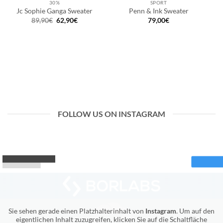
30%
SPORT
Jc Sophie Ganga Sweater
Penn & Ink Sweater
Ursprünglicher
Aktueller
89,90
€
62,90
€
79,00
€
Preis
Preis
war:
ist:
89,90€
62,90€.
FOLLOW US ON INSTAGRAM
Sie sehen gerade einen Platzhalterinhalt von
Instagram
. Um auf den
eigentlichen Inhalt zuzugreifen, klicken Sie auf die Schaltfläche