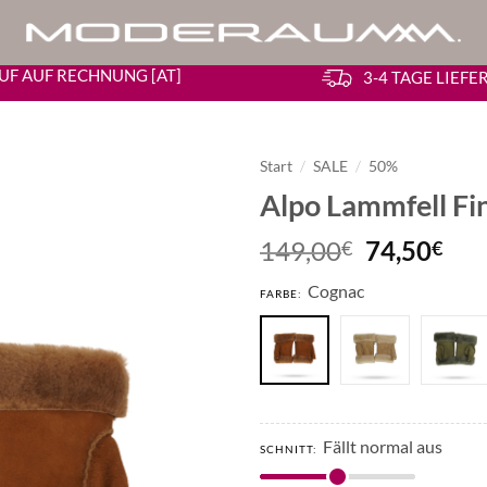
UF AUF RECHNUNG [AT]
3-4 TAGE LIEF
Start
/
SALE
/
50%
Alpo Lammfell Fi
Ursprüngl
Akt
149,00
74,50
€
€
Preis
Pre
Cognac
war:
ist:
FARBE:
149,00€
74,
Fällt normal aus
SCHNITT: