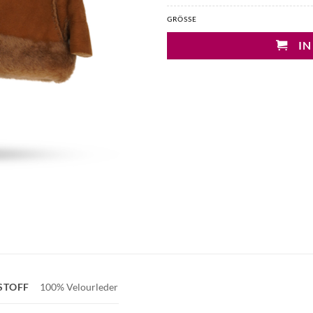
GRÖSSE
IN
STOFF
100% Velourleder