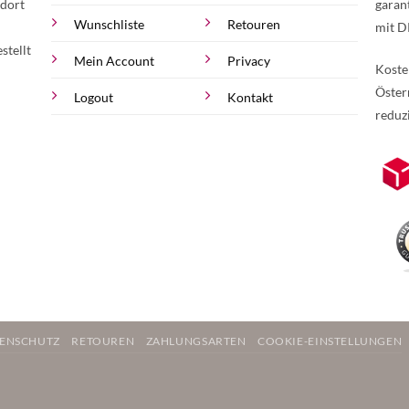
 dort
garan
Wunschliste
Retouren
mit D
stellt
Mein Account
Privacy
Koste
Öster
Logout
Kontakt
reduz
zur Online-Widerrufserklärung.
Weite
ENSCHUTZ
RETOUREN
ZAHLUNGSARTEN
COOKIE-EINSTELLUNGEN