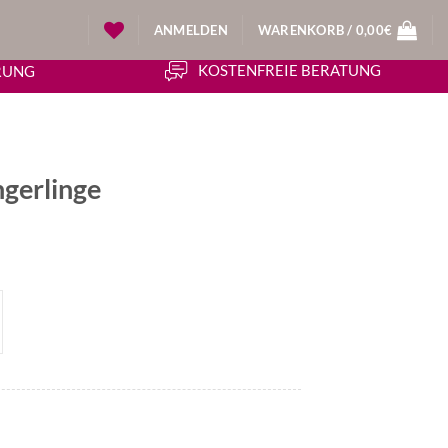
ANMELDEN
WARENKORB /
0,00
€
KOSTENFREIE BERATUNG
ERUNG
ngerlinge
icher
ueller
is
50€.