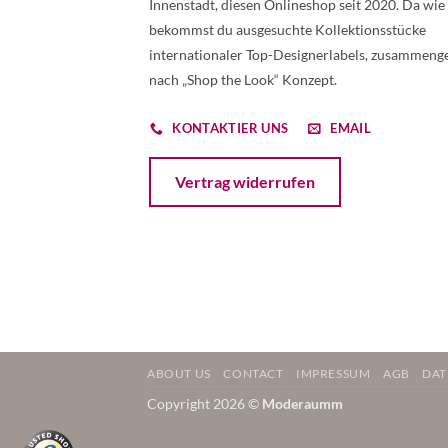
Innenstadt, diesen Onlineshop seit 2020. Da wie
bekommst du ausgesuchte Kollektionsstücke
internationaler Top-Designerlabels, zusammenge
nach „Shop the Look“ Konzept.
KONTAKTIER UNS
EMAIL
Öffnet ein Dialogfenster mit dem Formular 
Vertrag widerrufen
ABOUT US
CONTACT
IMPRESSUM
AGB
DAT
Copyright 2026 ©
Moderaumm
Weitere Informationen über den gesperrten Inhalt.