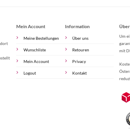
Mein Account
Information
Über
Um ei
Meine Bestellungen
Über uns
 dort
garan
Wunschliste
Retouren
mit D
stellt
Mein Account
Privacy
Koste
Öster
Logout
Kontakt
reduz
zur Online-Widerrufserklärung.
Weite