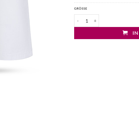
GRÖSSE
Cambio Blake Baumwoll Bermud
IN