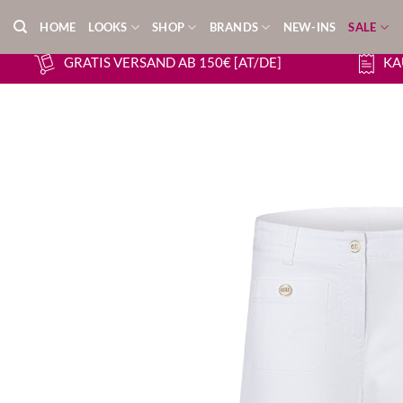
Zum
HOME
LOOKS
SHOP
BRANDS
NEW-INS
SALE
Inhalt
springen
GRATIS VERSAND AB 150€ [AT/DE]
KA