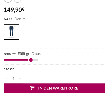
149,90
€
Denim
FARBE:
Fällt groß aus
SCHNITT:
GRÖSSE
Cambio Piper Short Jeans Menge
IN DEN WARENKORB