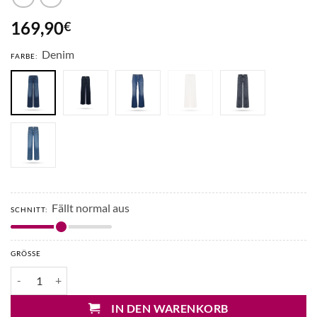
169,90
€
Denim
FARBE:
Fällt normal aus
SCHNITT:
GRÖSSE
Cambio Tess Wide Leg Jeans mit Gürtel Menge
IN DEN WARENKORB