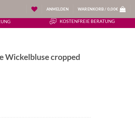
ANMELDEN
WARENKORB /
0,00
€
KOSTENFREIE BERATUNG
ERUNG
ne Wickelbluse cropped
icher
ueller
is
50€.