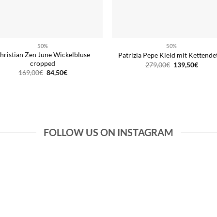
50%
50%
hristian Zen June Wickelbluse
Patrizia Pepe Kleid mit Kettendet
cropped
Ursprüngliche
Aktuel
279,00
€
139,50
€
Preis
Preis
Ursprünglicher
Aktueller
169,00
€
84,50
€
war:
ist:
Preis
Preis
279,00€
139,5
war:
ist:
169,00€
84,50€.
FOLLOW US ON INSTAGRAM