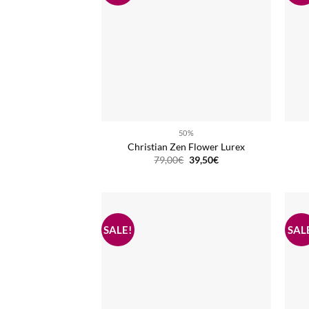
50%
Christian Zen Flower Lurex
Ursprünglicher
Aktueller
79,00
€
39,50
€
Preis
Preis
war:
ist:
79,00€
39,50€.