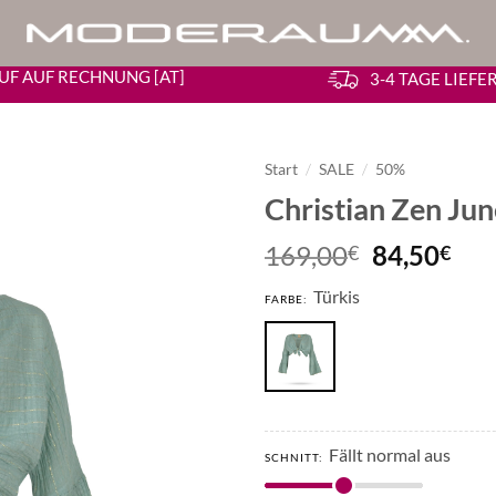
UF AUF RECHNUNG [AT]
3-4 TAGE LIEF
Start
/
SALE
/
50%
Christian Zen Ju
Ursprüngl
Akt
169,00
84,50
€
€
Preis
Pre
Türkis
war:
ist:
FARBE:
169,00€
84,
Fällt normal aus
SCHNITT: