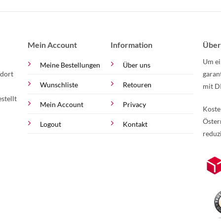
Mein Account
Information
Über
Um ei
Meine Bestellungen
Über uns
 dort
garan
Wunschliste
Retouren
mit D
stellt
Mein Account
Privacy
Koste
Öster
Logout
Kontakt
reduz
zur Online-Widerrufserklärung.
Weite