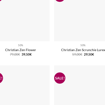
50%
50%
Christian Zen Flower
Christian Zen Scrunchie Lure
Ursprünglicher
Aktueller
Ursprüngliche
Aktuell
79,00
€
39,50
€
59,00
€
29,50
€
Preis
Preis
Preis
Preis
war:
ist:
war:
ist:
79,00€
39,50€.
59,00€
29,50€.