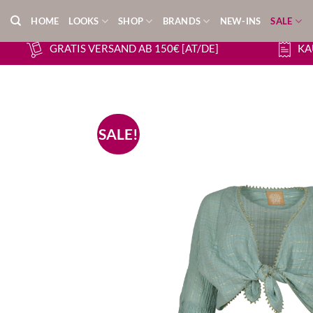
Zum
HOME
LOOKS
SHOP
BRANDS
NEW-INS
SALE
Inhalt
springen
GRATIS VERSAND AB 150€ [AT/DE]
KA
SALE!