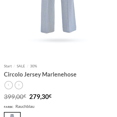
Start
/
SALE
/
30%
Circolo Jersey Marlenehose
Ursprünglicher
Aktueller
399,00
279,30
€
€
Preis
Preis
Rauchblau
war:
ist:
FARBE:
399,00€
279,30€.