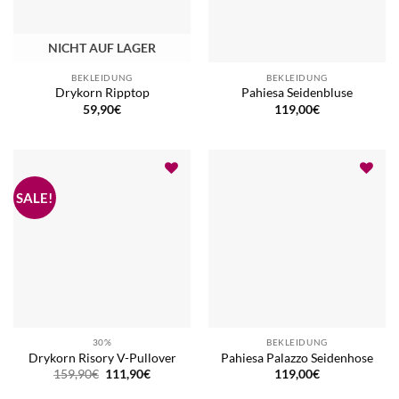
NICHT AUF LAGER
BEKLEIDUNG
BEKLEIDUNG
Drykorn Ripptop
Pahiesa Seidenbluse
59,90
€
119,00
€
30%
BEKLEIDUNG
Drykorn Risory V-Pullover
Pahiesa Palazzo Seidenhose
Ursprünglicher
Aktueller
159,90
€
111,90
€
119,00
€
Preis
Preis
war:
ist: