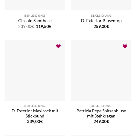
BEKLEIDUNG
BEKLEIDUNG
Circolo Samthose
D. Exterior Blusentop
Ursprünglicher
Aktueller
239,00
€
119,50
€
259,00
€
Preis
Preis
war:
ist:
239,00€
119,50€.
BEKLEIDUNG
BEKLEIDUNG
D. Exterior Maxirock mit
Patrizia Pepe Spitzenbluse
Stickbund
mit Stehkragen
339,00
€
249,00
€