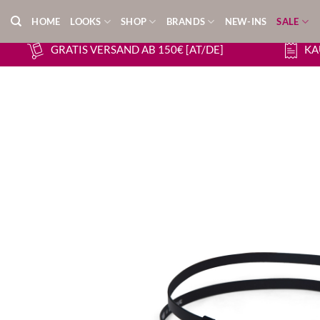
Zum
HOME
LOOKS
SHOP
BRANDS
NEW-INS
SALE
Inhalt
springen
GRATIS VERSAND AB 150€ [AT/DE]
KA