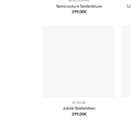
BEKLEIDUNG
Semicouture Seidenbluse
Li
299,00
€
SCHUHE
Jubilé Stiefeletten
299,00
€