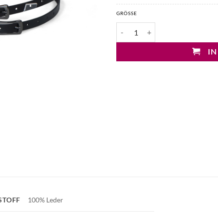
GRÖSSE
Drykorn Velika Doppelgürtel Me
IN
STOFF
100% Leder