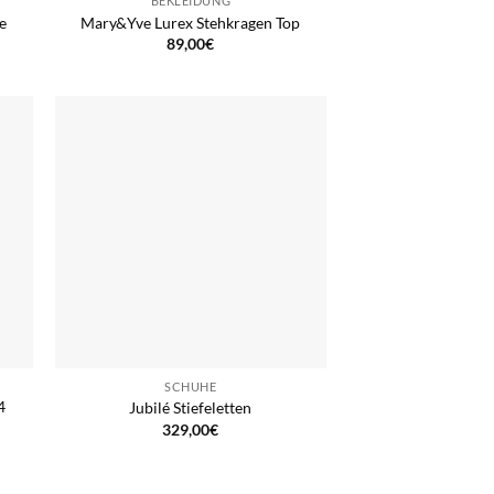
BEKLEIDUNG
e
Mary&Yve Lurex Stehkragen Top
89,00
€
SCHUHE
4
Jubilé Stiefeletten
329,00
€