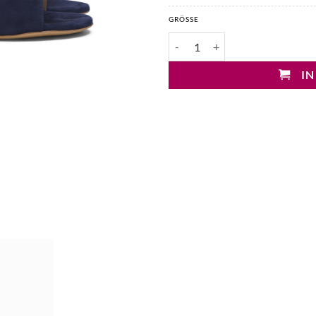
GRÖSSE
Fabio Rusconi Giselle Pantolette
IN