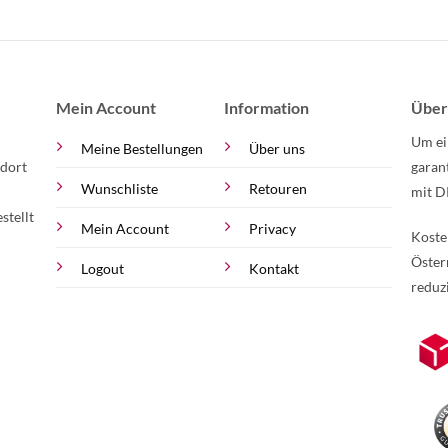
Mein Account
Information
Über
Um ei
Meine Bestellungen
Über uns
 dort
garan
Wunschliste
Retouren
mit D
stellt
Mein Account
Privacy
Koste
Öster
Logout
Kontakt
reduz
zur Online-Widerrufserklärung.
Weite