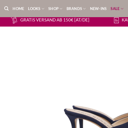
Zum
HOME
LOOKS
SHOP
BRANDS
NEW-INS
SALE
Inhalt
springen
GRATIS VERSAND AB 150€ [AT/DE]
KA