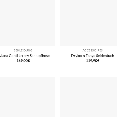
BEKLEIDUNG
ACCESSOIRES
viana Conti Jersey Schlupfhose
Drykorn Fanya Seidentuch
169,00
€
119,90
€