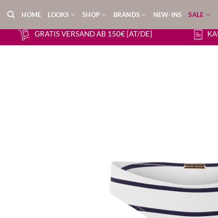
Zum
HOME
LOOKS
SHOP
BRANDS
NEW-INS
SALE
Inhalt
springen
GRATIS VERSAND AB 150€ [AT/DE]
KA