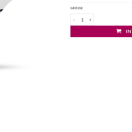
GRÖSSE
Heidi Klein Bikinihose gestreift 
IN