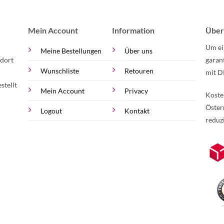
Mein Account
Information
Über
Um ei
Meine Bestellungen
Über uns
 dort
garan
Wunschliste
Retouren
mit D
stellt
Mein Account
Privacy
Koste
Öster
Logout
Kontakt
reduz
zur Online-Widerrufserklärung.
Weite