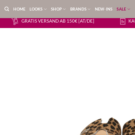
Zum
HOME
LOOKS
SHOP
BRANDS
NEW-INS
SALE
Inhalt
springen
GRATIS VERSAND AB 150€ [AT/DE]
KA