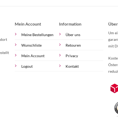
Mein Account
Information
Über
Um ei
Meine Bestellungen
Über uns
 dort
garan
Wunschliste
Retouren
mit D
stellt
Mein Account
Privacy
Koste
Öster
Logout
Kontakt
reduz
zur Online-Widerrufserklärung.
Weite