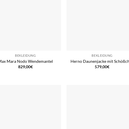
BEKLEIDUNG
BEKLEIDUNG
Max Mara Nodo Wendemantel
Herno Daunenjacke mit Schößc
829,00
€
579,00
€