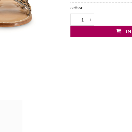
GRÖSSE
Impronta Amalfi Cavallino Leo P
IN