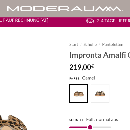
UF AUF RECHNUNG [AT]
3-4 TAGE LIEF
Start
/
Schuhe
/
Pantoletten
Impronta Amalfi C
219,00
€
Camel
FARBE:
Fällt normal aus
SCHNITT: