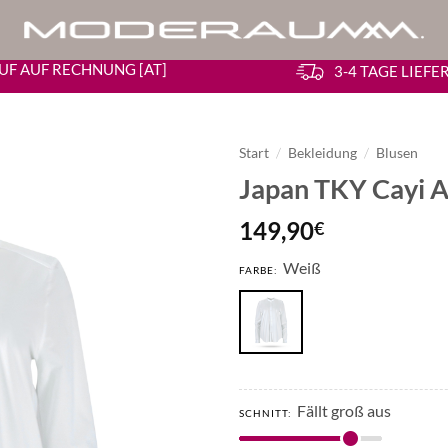
UF AUF RECHNUNG [AT]
3-4 TAGE LIEF
Start
/
Bekleidung
/
Blusen
Japan TKY Cayi A
149,90
€
Weiß
FARBE:
Fällt groß aus
SCHNITT: