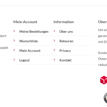
Mein Account
Information
Über
Um ei
Meine Bestellungen
Über uns
 dort
garan
Wunschliste
Retouren
mit D
stellt
Mein Account
Privacy
Koste
Öster
Logout
Kontakt
reduz
zur Online-Widerrufserklärung.
Weite