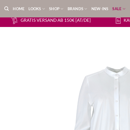
Zum
HOME
LOOKS
SHOP
BRANDS
NEW-INS
SALE
Inhalt
springen
GRATIS VERSAND AB 150€ [AT/DE]
KA