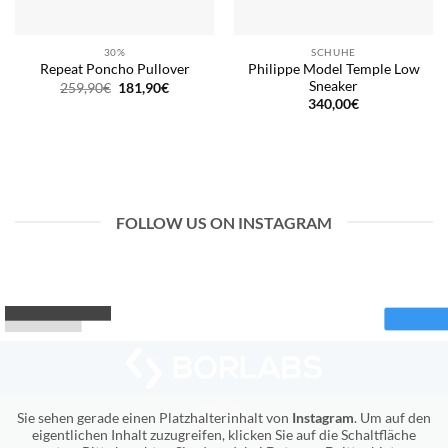
30%
SCHUHE
Philippe Model Temple Low
Repeat Poncho Pullover
Sneaker
Ursprünglicher
Aktueller
259,90
€
181,90
€
Preis
Preis
340,00
€
war:
ist:
259,90€
181,90€.
FOLLOW US ON INSTAGRAM
Sie sehen gerade einen Platzhalterinhalt von
Instagram
. Um auf den
eigentlichen Inhalt zuzugreifen, klicken Sie auf die Schaltfläche