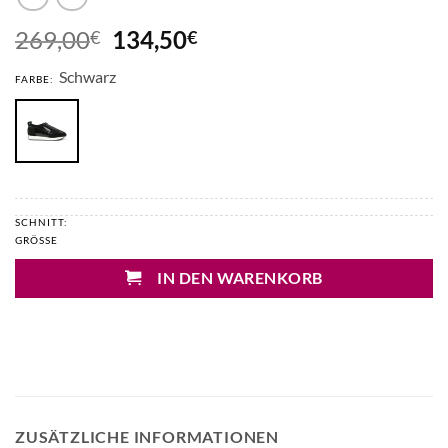
Ursprünglicher
Aktueller
269,00
134,50
€
€
Preis
Preis
Schwarz
war:
ist:
FARBE:
269,00€
134,50€.
SCHNITT:
GRÖSSE
IN DEN WARENKORB
ZUSÄTZLICHE INFORMATIONEN