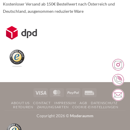
Kostenloser Versand ab 150€ Bestellwert nach Österreich und
Deutschland, ausgenommen reduzierte Ware
Weitere Informationen über den gesperrten Inhalt.
Visa
MasterCard
PayPal
Rechung
ABOUT US
CONTACT
IMPRESSUM
AGB
DATENSCHUTZ
RETOUREN
ZAHLUNGSARTEN
COOKIE-EINSTELLUNGEN
Copyright 2026 ©
Moderaumm
Weitere Informationen über den gesperrten Inhalt.