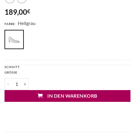
189,00
€
Hellgrau
FARBE:
SCHNITT:
GRÖSSE
Kennel&Schmenger Pumps Menge
IN DEN WARENKORB