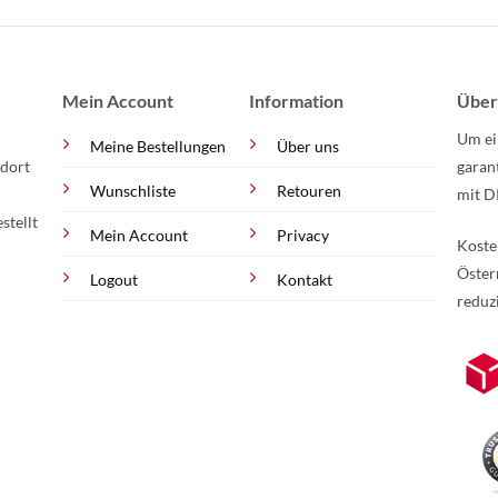
Mein Account
Information
Über
Um ei
Meine Bestellungen
Über uns
 dort
garan
Wunschliste
Retouren
mit D
stellt
Mein Account
Privacy
Koste
Öster
Logout
Kontakt
reduz
zur Online-Widerrufserklärung.
Weite