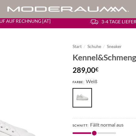
UF AUF RECHNUNG [AT]
3-4 TAGE LIEF
Start
/
Schuhe
/
Sneaker
Kennel&Schmenge
289,00
€
Weiß
FARBE:
Fällt normal aus
SCHNITT: