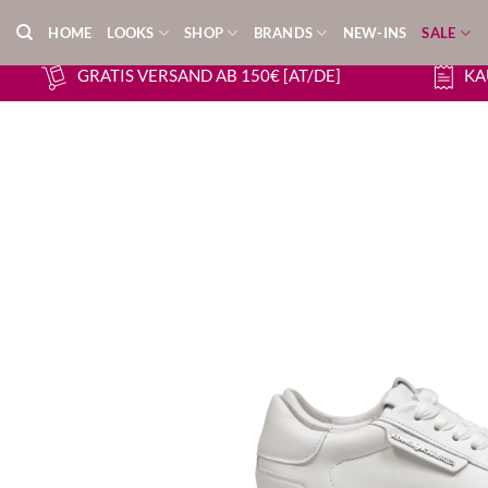
Zum
HOME
LOOKS
SHOP
BRANDS
NEW-INS
SALE
Inhalt
springen
GRATIS VERSAND AB 150€ [AT/DE]
KA