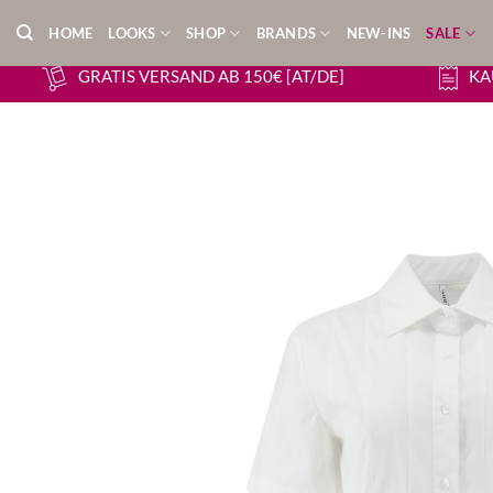
Zum
HOME
LOOKS
SHOP
BRANDS
NEW-INS
SALE
Inhalt
springen
GRATIS VERSAND AB 150€ [AT/DE]
KA