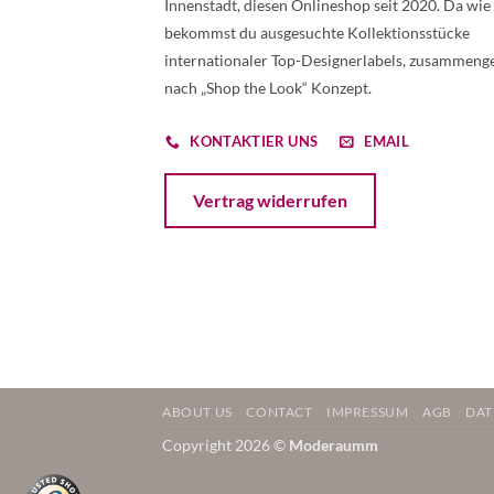
Innenstadt, diesen Onlineshop seit 2020. Da wie
bekommst du ausgesuchte Kollektionsstücke
internationaler Top-Designerlabels, zusammenge
nach „Shop the Look“ Konzept.
KONTAKTIER UNS
EMAIL
Öffnet ein Dialogfenster mit dem Formular 
Vertrag widerrufen
ABOUT US
CONTACT
IMPRESSUM
AGB
DAT
Copyright 2026 ©
Moderaumm
Weitere Informationen über den gesperrten Inhalt.