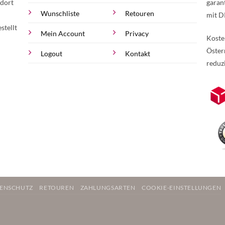
 dort
garan
Wunschliste
Retouren
mit D
stellt
Mein Account
Privacy
Koste
Öster
Logout
Kontakt
reduz
zur Online-Widerrufserklärung.
Weite
ENSCHUTZ
RETOUREN
ZAHLUNGSARTEN
COOKIE-EINSTELLUNGEN