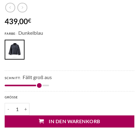
439,00
€
Dunkelblau
FARBE:
Fällt groß aus
SCHNITT:
GRÖSSE
Liviana Conti Denim Trenchjacke im Used-Look Menge
IN DEN WARENKORB