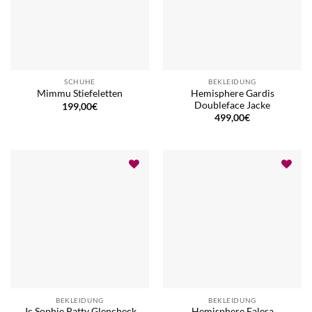
SCHUHE
BEKLEIDUNG
Hemisphere Gardis
Mimmu Stiefeletten
Doubleface Jacke
199,00
€
499,00
€
BEKLEIDUNG
BEKLEIDUNG
Jc Sophie Patty Glencheck
Hemisphere Falesa