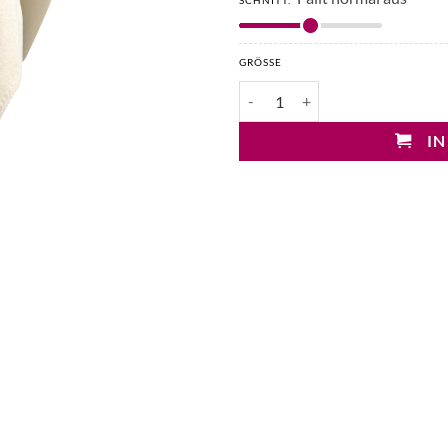
SCHNITT:
GRÖSSE
Liviana Conti Ponchopullover a
IN