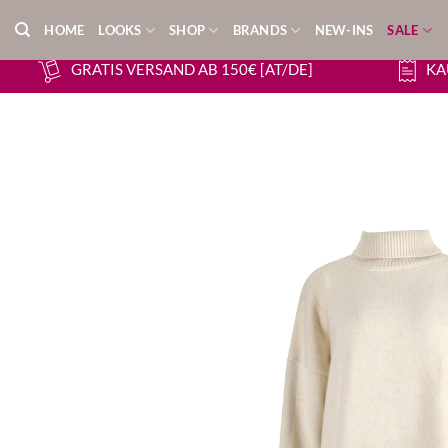
Zum
HOME
LOOKS
SHOP
BRANDS
NEW-INS
SALE
Inhalt
springen
GRATIS VERSAND AB 150€ [AT/DE]
KA