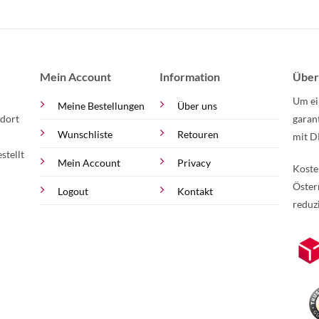
Mein Account
Information
Über
Um ei
Meine Bestellungen
Über uns
 dort
garan
Wunschliste
Retouren
mit D
stellt
Mein Account
Privacy
Koste
Öster
Logout
Kontakt
reduz
zur Online-Widerrufserklärung.
Weite