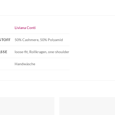
Liviana Conti
STOFF
50% Cashmere, 50% Polyamid
SSE
loose-fit, Rollkragen, one-shoulder
Handwäsche