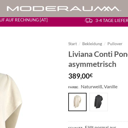
UF AUF RECHNUNG [AT]
3-4 TAGE LIEF
Start
/
Bekleidung
/
Pullover
Liviana Conti Po
asymmetrisch
389,00
€
Naturweiß, Vanille
FARBE:
Fällt normal aus