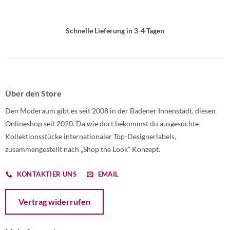
Schnelle Lieferung in 3-4 Tagen
Über den Store
Den Moderaum gibt es seit 2008 in der Badener Innenstadt, diesen
Onlineshop seit 2020. Da wie dort bekommst du ausgesuchte
Kollektionsstücke internationaler Top-Designerlabels,
zusammengestellt nach „Shop the Look“ Konzept.
KONTAKTIER UNS
EMAIL
Öffnet ein Dialogfenster mit dem Formular zur Online-Widerruf
Vertrag widerrufen