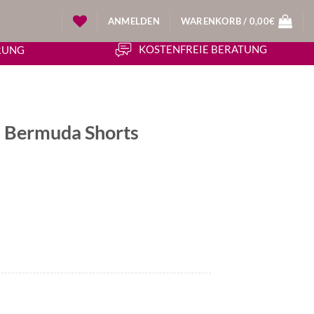
ANMELDEN
WARENKORB /
0,00
€
KOSTENFREIE BERATUNG
ERUNG
 Bermuda Shorts
icher
ueller
is
30€.