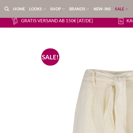
Zum
HOME
LOOKS
SHOP
BRANDS
NEW-INS
SALE
Inhalt
springen
GRATIS VERSAND AB 150€ [AT/DE]
KA
SALE!