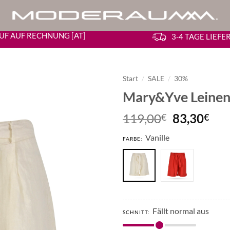
UF AUF RECHNUNG [AT]
3-4 TAGE LIEF
Start
/
SALE
/
30%
Mary&Yve Leinen
Ursprüngl
Akt
119,00
83,30
€
€
Preis
Pre
Vanille
war:
ist:
FARBE:
119,00€
83,
Fällt normal aus
SCHNITT: