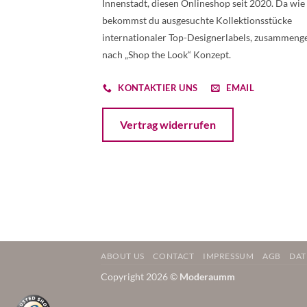
Innenstadt, diesen Onlineshop seit 2020. Da wie
bekommst du ausgesuchte Kollektionsstücke
internationaler Top-Designerlabels, zusammenge
nach „Shop the Look“ Konzept.
KONTAKTIER UNS
EMAIL
Öffnet ein Dialogfenster mit dem Formular 
Vertrag widerrufen
ABOUT US
CONTACT
IMPRESSUM
AGB
DAT
Copyright 2026 ©
Moderaumm
Weitere Informationen über den gesperrten Inhalt.