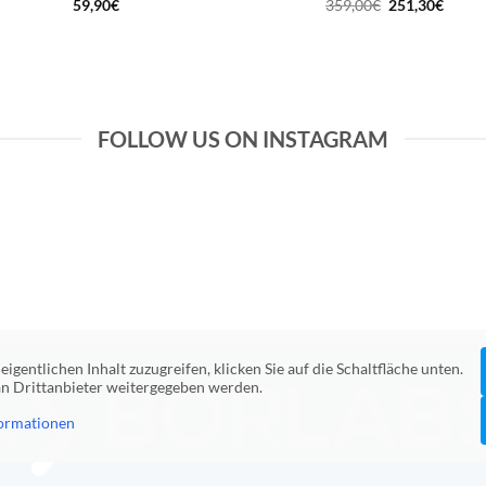
Ursprüngliche
Aktuel
59,90
€
359,00
€
251,30
€
Preis
Preis
war:
ist:
359,00€
251,3
FOLLOW US ON INSTAGRAM
eigentlichen Inhalt zuzugreifen, klicken Sie auf die Schaltfläche unten.
 an Drittanbieter weitergegeben werden.
ormationen