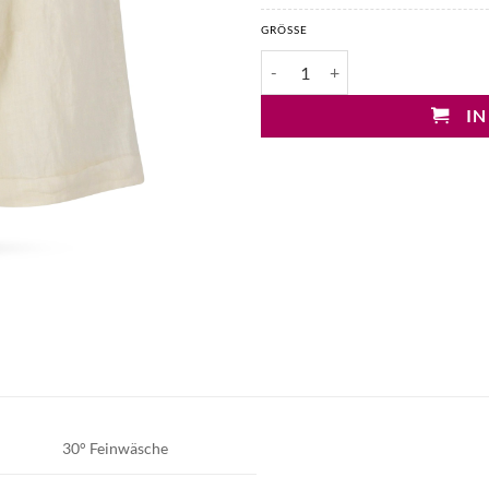
GRÖSSE
Mary&Yve Leinen Bermuda Short
IN
30° Feinwäsche