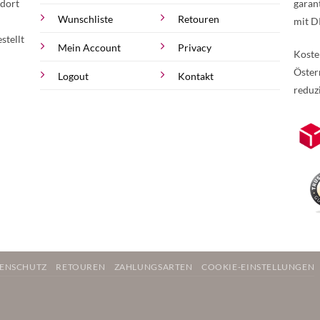
 dort
garan
Wunschliste
Retouren
mit D
stellt
Mein Account
Privacy
Koste
Öster
Logout
Kontakt
reduz
zur Online-Widerrufserklärung.
Weite
ENSCHUTZ
RETOUREN
ZAHLUNGSARTEN
COOKIE-EINSTELLUNGEN