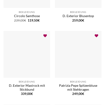
BEKLEIDUNG
BEKLEIDUNG
Circolo Samthose
D. Exterior Blusentop
Ursprünglicher
Aktueller
239,00
€
119,50
€
259,00
€
Preis
Preis
war:
ist:
239,00€
119,50€.
BEKLEIDUNG
BEKLEIDUNG
D. Exterior Maxirock mit
Patrizia Pepe Spitzenbluse
Stickbund
mit Stehkragen
339,00
€
249,00
€