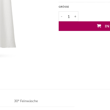
GRÖSSE
Mary&Yve Ponchopullover Meng
IN
30° Feinwäsche