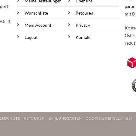
Meine Bestellungen
Über uns
 dort
garan
Wunschliste
Retouren
mit D
stellt
Mein Account
Privacy
Koste
Öster
Logout
Kontakt
reduz
zur Online-Widerrufserklärung.
Weite
ENSCHUTZ
RETOUREN
ZAHLUNGSARTEN
COOKIE-EINSTELLUNGEN