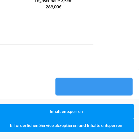
Logoschnalle 3,5cm
269,00
€
Inhalt entsperren
Erforderlichen Service akzeptieren und Inhalte entsperren