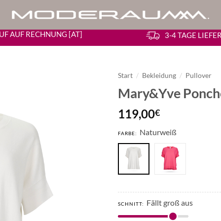
UF AUF RECHNUNG [AT]
3-4 TAGE LIEF
Start
/
Bekleidung
/
Pullover
Mary&Yve Poncho
119,00
€
Naturweiß
FARBE:
Fällt groß aus
SCHNITT: