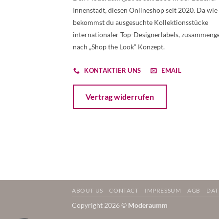
Innenstadt, diesen Onlineshop seit 2020. Da wie
bekommst du ausgesuchte Kollektionsstücke
internationaler Top-Designerlabels, zusammenge
nach „Shop the Look“ Konzept.
KONTAKTIER UNS
EMAIL
Öffnet ein Dialogfenster mit dem Formular 
Vertrag widerrufen
ABOUT US
CONTACT
IMPRESSUM
AGB
DAT
Copyright 2026 ©
Moderaumm