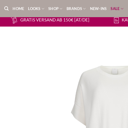
Zum
HOME
LOOKS
SHOP
BRANDS
NEW-INS
SALE
Inhalt
springen
GRATIS VERSAND AB 150€ [AT/DE]
KA