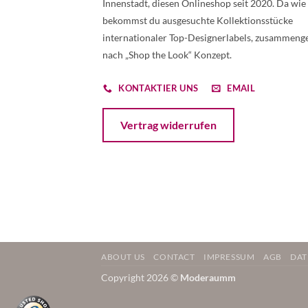
Innenstadt, diesen Onlineshop seit 2020. Da wie
bekommst du ausgesuchte Kollektionsstücke
internationaler Top-Designerlabels, zusammenge
nach „Shop the Look“ Konzept.
KONTAKTIER UNS
EMAIL
Öffnet ein Dialogfenster mit dem Formular 
Vertrag widerrufen
ABOUT US
CONTACT
IMPRESSUM
AGB
DAT
Copyright 2026 ©
Moderaumm
Weitere Informationen über den gesperrten Inhalt.