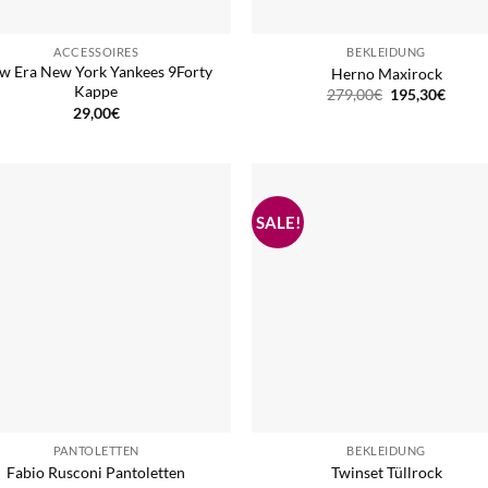
ACCESSOIRES
BEKLEIDUNG
w Era New York Yankees 9Forty
Herno Maxirock
Kappe
Ursprüngliche
Aktuel
279,00
€
195,30
€
Preis
Preis
29,00
€
war:
ist:
279,00€
195,3
PANTOLETTEN
BEKLEIDUNG
Fabio Rusconi Pantoletten
Twinset Tüllrock