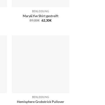
BEKLEIDUNG
Mary&Yve Shirt gestreift
r
ler
Ursprünglicher
Aktueller
89,00
€
62,30
€
Preis
Preis
war:
ist:
0€.
89,00€
62,30€.
BEKLEIDUNG
Hemisphere Grobstrick Pullover