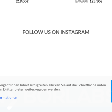
Ursprüngliche
Aktuel
219,00
€
179,00
€
125,30
€
Preis
Preis
war:
ist:
179,00€
125,3
FOLLOW US ON INSTAGRAM
eigentlichen Inhalt zuzugreifen, klicken Sie auf die Schaltfläche unten.
 an Drittanbieter weitergegeben werden.
ormationen