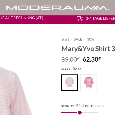
UF AUF RECHNUNG [AT]
3-4 TAGE LIEF
Start
/
SALE
/
30%
Mary&Yve Shirt 3
Ursprüngli
Aktu
89,00
62,30
€
€
Preis
Preis
Rosa
war:
ist:
FARBE:
89,00€
62,3
Fällt normal aus
SCHNITT: