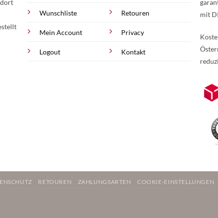
 dort
garan
Wunschliste
Retouren
mit D
stellt
Mein Account
Privacy
Koste
Öster
Logout
Kontakt
reduz
zur Online-Widerrufserklärung.
Weite
ENSCHUTZ
RETOUREN
ZAHLUNGSARTEN
COOKIE-EINSTELLUNGEN