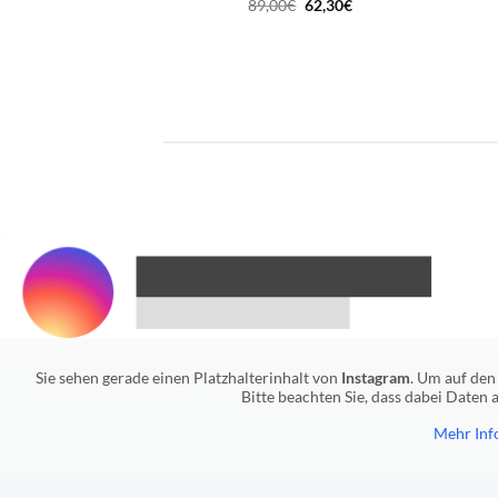
Ursprünglicher
Aktueller
89,00
€
62,30
€
Preis
Preis
war:
ist:
89,00€
62,30€.
Sie sehen gerade einen Platzhalterinhalt von
Instagram
. Um auf den 
Bitte beachten Sie, dass dabei Daten
Mehr Inf