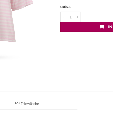
GRÖSSE
Mary&Yve Shirt 3/4 Arm gestreif
IN
30° Feinwäsche