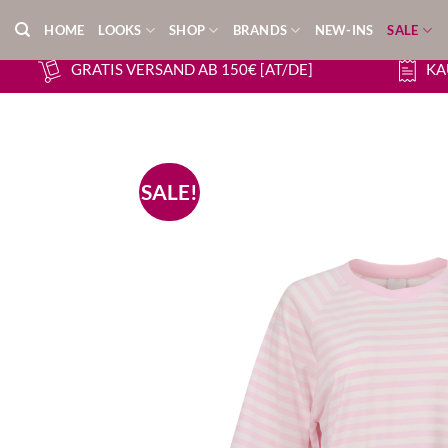
Zum
HOME
LOOKS
SHOP
BRANDS
NEW-INS
SALE
Inhalt
springen
GRATIS VERSAND AB 150€ [AT/DE]
KA
SALE!