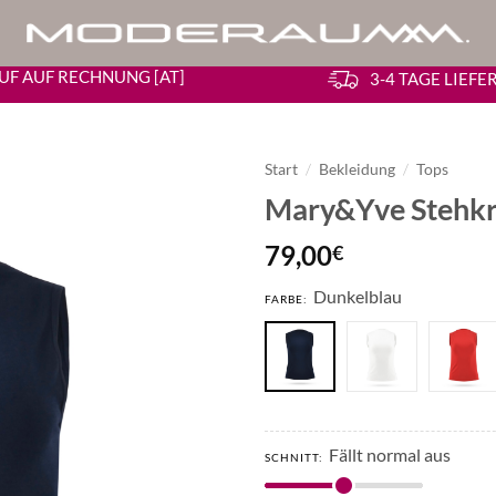
UF AUF RECHNUNG [AT]
3-4 TAGE LIEF
Start
/
Bekleidung
/
Tops
Mary&Yve Stehkr
79,00
€
Dunkelblau
FARBE:
Fällt normal aus
SCHNITT: