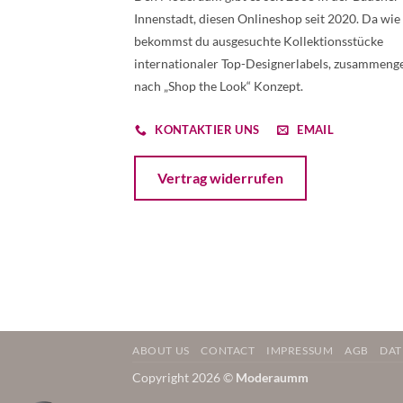
Innenstadt, diesen Onlineshop seit 2020. Da wie
bekommst du ausgesuchte Kollektionsstücke
internationaler Top-Designerlabels, zusammenge
nach „Shop the Look“ Konzept.
KONTAKTIER UNS
EMAIL
Öffnet ein Dialogfenster mit dem Formular 
Vertrag widerrufen
ABOUT US
CONTACT
IMPRESSUM
AGB
DAT
Copyright 2026 ©
Moderaumm