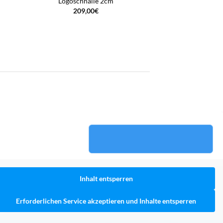
Logoschnalle 2cm
209,00
€
Inhalt entsperren
Erforderlichen Service akzeptieren und Inhalte entsperren