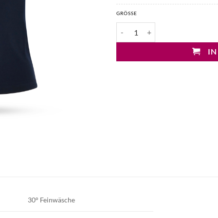
GRÖSSE
Mary&Yve Stehkragen Viskoseto
IN
30° Feinwäsche