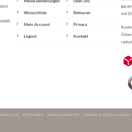
Meine Bestellungen
Über uns
 dort
garan
Wunschliste
Retouren
mit D
stellt
Mein Account
Privacy
Koste
Öster
Logout
Kontakt
reduz
zur Online-Widerrufserklärung.
Weite
ENSCHUTZ
RETOUREN
ZAHLUNGSARTEN
COOKIE-EINSTELLUNGEN