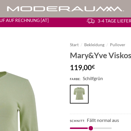
UF AUF RECHNUNG [AT]
3-4 TAGE LIEF
Start
/
Bekleidung
/
Pullover
Mary&Yve Viskos
119,00
€
Schilfgrün
FARBE:
Fällt normal aus
SCHNITT: