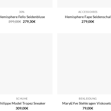
30%
ACCESSOIRES
Hemisphere Fello Seidenbluse
Hemisphere Fape Seidenschal
Ursprünglicher
Aktueller
399,00
€
279,30
€
279,00
€
Preis
Preis
war:
ist:
399,00€
279,30€.
SCHUHE
BEKLEIDUNG
hilippe Model Tropez Sneaker
Mary&Yve Stehkragen Viskoset
309,00
€
79,00
€