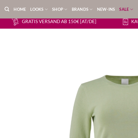
Zum
HOME
LOOKS
SHOP
BRANDS
NEW-INS
SALE
Inhalt
springen
GRATIS VERSAND AB 150€ [AT/DE]
KA