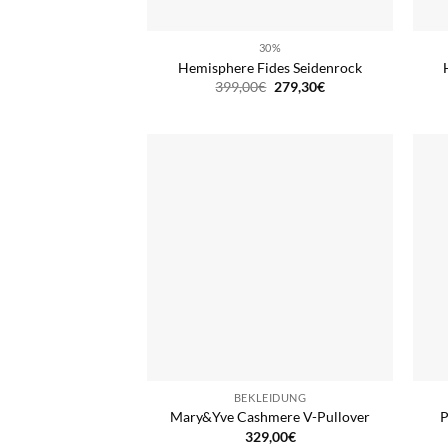
30%
Hemisphere Fides Seidenrock
Ursprünglicher
Aktueller
399,00
€
279,30
€
Preis
Preis
war:
ist:
399,00€
279,30€.
BEKLEIDUNG
Mary&Yve Cashmere V-Pullover
P
329,00
€