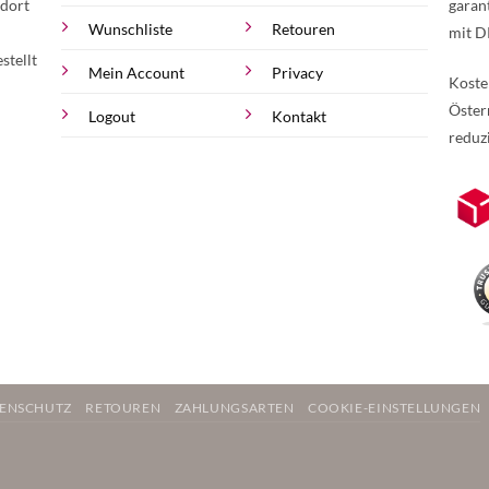
 dort
garan
Wunschliste
Retouren
mit D
stellt
Mein Account
Privacy
Koste
Öster
Logout
Kontakt
reduz
zur Online-Widerrufserklärung.
Weite
ENSCHUTZ
RETOUREN
ZAHLUNGSARTEN
COOKIE-EINSTELLUNGEN