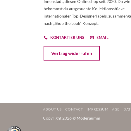
Innenstadt, diesen Onlineshop seit 2020. Da wie
bekommst du ausgesuchte Kollektionsstücke
internationaler Top-Designerlabels, zusammenge
nach „Shop the Look“ Konzept.
KONTAKTIER UNS
EMAIL
Öffnet ein Dialogfenster mit dem Formular 
Vertrag widerrufen
ABOUT US
CONTACT
IMPRESSUM
AGB
DAT
Copyright 2026 ©
Moderaumm
Weitere Informationen über den gesperrten Inhalt.