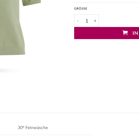
GRÖSSE
Mary&Yve Viskose Pullover kur
IN
30° Feinwäsche