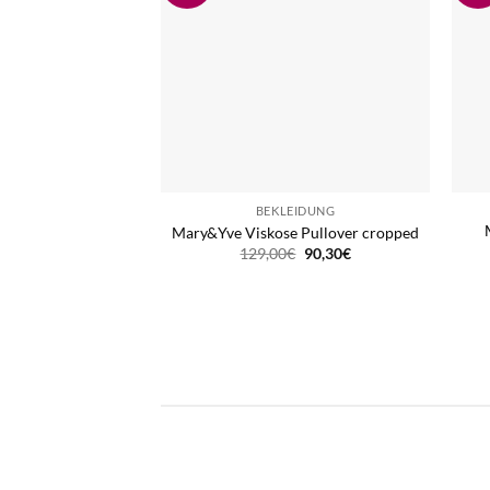
BEKLEIDUNG
Mary&Yve Viskose Pullover cropped
Ursprünglicher
Aktueller
129,00
€
90,30
€
Preis
Preis
war:
ist:
129,00€
90,30€.