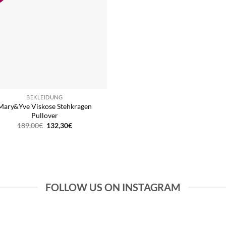
BEKLEIDUNG
Mary&Yve Viskose Stehkragen
Pullover
Ursprünglicher
Aktueller
189,00
€
132,30
€
Preis
Preis
war:
ist:
189,00€
132,30€.
FOLLOW US ON INSTAGRAM