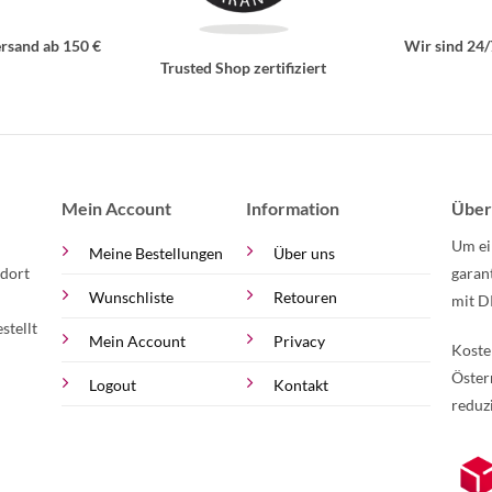
rsand ab 150 €
Wir sind 24/
Trusted Shop zertifiziert
Mein Account
Information
Über
Um ei
Meine Bestellungen
Über uns
 dort
garan
Wunschliste
Retouren
mit D
stellt
Mein Account
Privacy
Koste
Öster
Logout
Kontakt
reduz
zur Online-Widerrufserklärung.