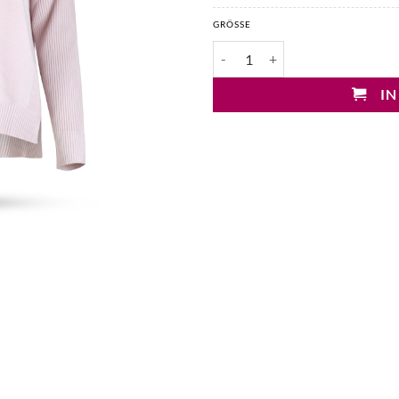
GRÖSSE
Mary&Yve Viskose Stehkragen Pu
IN