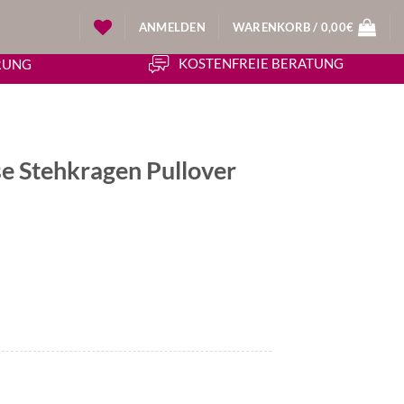
ANMELDEN
WARENKORB /
0,00
€
KOSTENFREIE BERATUNG
ERUNG
e Stehkragen Pullover
icher
tueller
eis
:
2,30€.