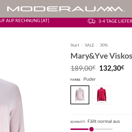
UF AUF RECHNUNG [AT]
3-4 TAGE LIEF
Start
/
SALE
/
30%
Mary&Yve Viskos
Ursprüngl
Ak
189,00
132,30
€
€
Preis
Pr
Puder
war:
ist
FARBE:
189,00€
13
Fällt normal aus
SCHNITT: