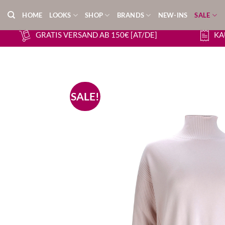
Zum
HOME
LOOKS
SHOP
BRANDS
NEW-INS
SALE
Inhalt
springen
GRATIS VERSAND AB 150€ [AT/DE]
KA
SALE!