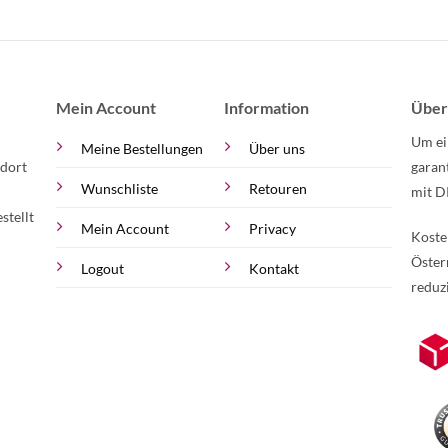
Mein Account
Information
Über
Um ei
Meine Bestellungen
Über uns
 dort
garan
Wunschliste
Retouren
mit D
stellt
Mein Account
Privacy
Koste
Öster
Logout
Kontakt
reduz
zur Online-Widerrufserklärung.
Weite