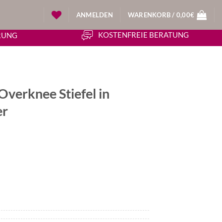
ANMELDEN
WARENKORB /
0,00
€
KOSTENFREIE BERATUNG
ERUNG
verknee Stiefel in
er
icher
tueller
eis
:
4,50€.