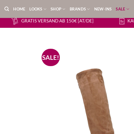
Zum
HOME
LOOKS
SHOP
BRANDS
NEW-INS
SALE
Inhalt
springen
GRATIS VERSAND AB 150€ [AT/DE]
KA
SALE!