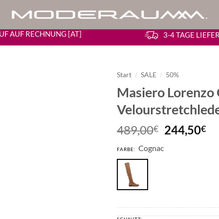
UF AUF RECHNUNG [AT]
3-4 TAGE LIEF
Start
/
SALE
/
50%
Masiero Lorenzo O
Velourstretchled
Ursprüngl
Ak
489,00
244,50
€
€
Preis
Pr
Cognac
war:
ist
FARBE:
489,00€
24