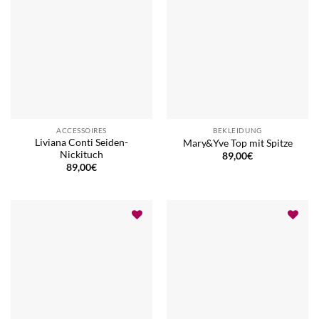
ACCESSOIRES
BEKLEIDUNG
Liviana Conti Seiden-
Mary&Yve Top mit Spitze
Nickituch
89,00
€
89,00
€