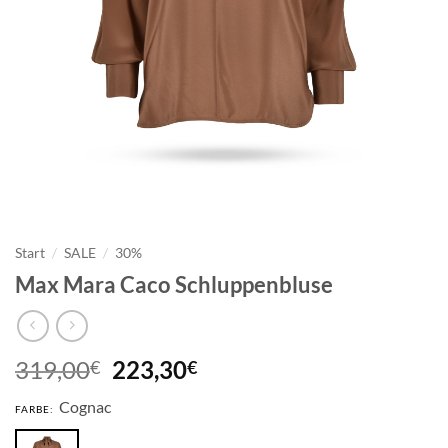
Start
/
SALE
/
30%
Max Mara Caco Schluppenbluse
Ursprünglicher
Aktueller
319,00
223,30
€
€
Preis
Preis
Cognac
war:
ist:
FARBE:
319,00€
223,30€.