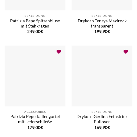
BEKLEIDUNG
BEKLEIDUNG
Patrizia Pepe Spitzenbluse
Drykorn Tensya Maxirock
mit Stehkragen
transparent
249,00
€
199,90
€
ACCESSOIRES
BEKLEIDUNG
Patrizia Pepe Taillengürtel
Drykorn Gerlina Feinstrick
mit Lederschließe
Pullover
179,00
€
169,90
€