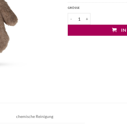
GRÖSSE
Max Mara Ombrato Fäustlinge M
IN
chemische Reinigung