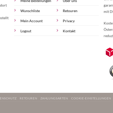
Meine Bestellungen
Über uns
 dort
garan
Wunschliste
Retouren
mit D
stellt
Mein Account
Privacy
Koste
Öster
Logout
Kontakt
reduz
zur Online-Widerrufserklärung.
Weite
ENSCHUTZ
RETOUREN
ZAHLUNGSARTEN
COOKIE-EINSTELLUNGEN