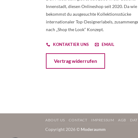
Innenstadt, diesen Onlineshop seit 2020. Da wie
bekommst du ausgesuchte Kollektionsstücke
internationaler Top-Designerlabels, zusammenge
nach „Shop the Look“ Konzept.
KONTAKTIER UNS
EMAIL
Öffnet ein Dialogfenster mit dem Formular 
Vertrag widerrufen
ABOUT US
CONTACT
IMPRESSUM
AGB
DAT
Copyright 2026 ©
Moderaumm