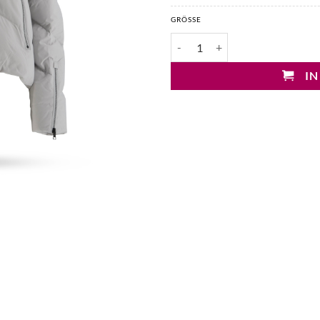
GRÖSSE
No. 1 Como Klee cropped Puffer 
IN