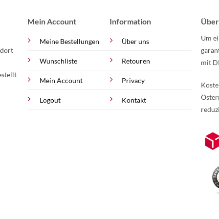
Mein Account
Information
Über
Um ei
Meine Bestellungen
Über uns
 dort
garan
Wunschliste
Retouren
mit D
stellt
Mein Account
Privacy
Koste
Öster
Logout
Kontakt
reduz
zur Online-Widerrufserklärung.
Weite