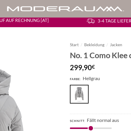
UF AUF RECHNUNG [AT]
3-4 TAGE LIEF
Start
/
Bekleidung
/
Jacken
No. 1 Como Klee 
299,90
€
Hellgrau
FARBE:
Fällt normal aus
SCHNITT: