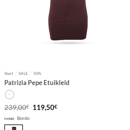
Start
/
SALE
/
50%
Patrizia Pepe Etuikleid
Ursprünglicher
Aktueller
239,00
119,50
€
€
Preis
Preis
Bordo
war:
ist:
FARBE:
239,00€
119,50€.