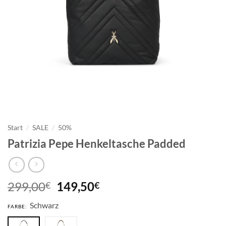
Start
/
SALE
/
50%
Patrizia Pepe Henkeltasche Padded
Ursprünglicher
Aktueller
299,00
149,50
€
€
Preis
Preis
Schwarz
war:
ist:
FARBE:
299,00€
149,50€.