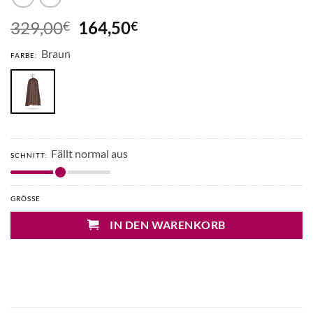
Ursprünglicher
Aktueller
329,00
164,50
€
€
Preis
Preis
Braun
war:
ist:
FARBE:
329,00€
164,50€.
Fällt normal aus
SCHNITT:
GRÖSSE
IN DEN WARENKORB