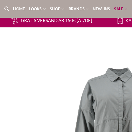
Zum
HOME
LOOKS
SHOP
BRANDS
NEW-INS
SALE
Inhalt
springen
GRATIS VERSAND AB 150€ [AT/DE]
KA