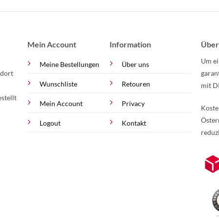
Mein Account
Information
Über
Um ei
Meine Bestellungen
Über uns
 dort
garan
Wunschliste
Retouren
mit D
stellt
Mein Account
Privacy
Koste
Öster
Logout
Kontakt
reduz
zur Online-Widerrufserklärung.
Weite