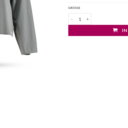
GRÖSSE
Penn&Ink Oversized Hemdbluse
IN