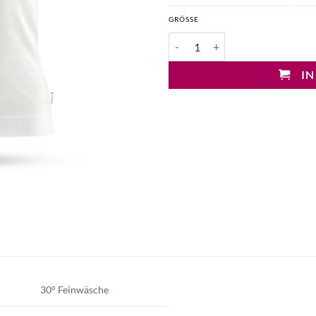
GRÖSSE
Penn&Ink Ripptop Menge
IN
30° Feinwäsche