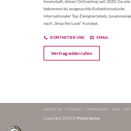
Innenstadt, diesen Onlineshop seit 2020. Da wie
bekommst du ausgesuchte Kollektionsstücke
internationaler Top-Designerlabels, zusammenge
nach „Shop the Look“ Konzept.
KONTAKTIER UNS
EMAIL
Öffnet ein Dialogfenster mit dem Formular 
Vertrag widerrufen
ABOUT US
CONTACT
IMPRESSUM
AGB
DAT
Copyright 2026 ©
Moderaumm
Weitere Informationen über den gesperrten Inhalt.