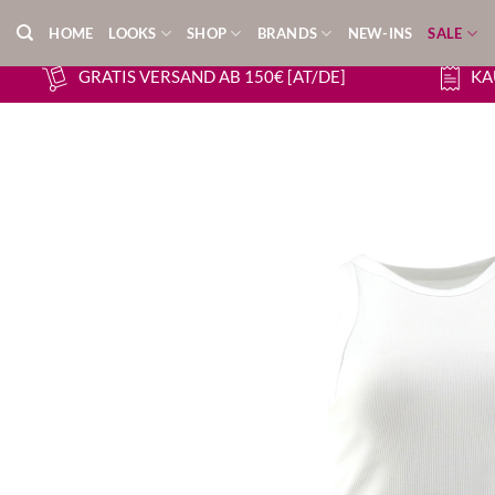
Zum
HOME
LOOKS
SHOP
BRANDS
NEW-INS
SALE
Inhalt
springen
GRATIS VERSAND AB 150€ [AT/DE]
KA