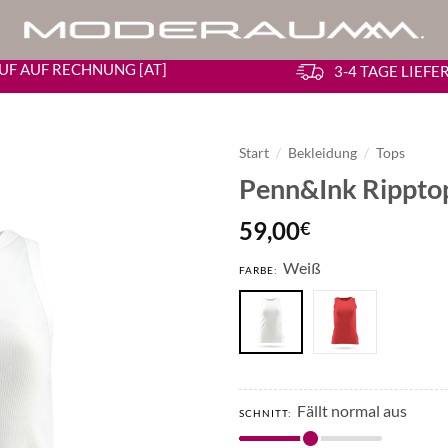
UF AUF RECHNUNG [AT]
3-4 TAGE LIEF
Start
/
Bekleidung
/
Tops
Penn&Ink Rippto
59,00
€
Weiß
FARBE:
Fällt normal aus
SCHNITT: