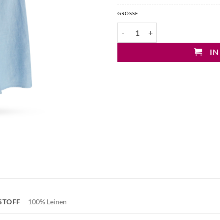
GRÖSSE
Pure Edit Maxi-Leinenrock Meng
IN
STOFF
100% Leinen