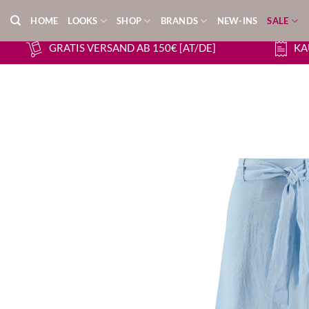
Zum
HOME
LOOKS
SHOP
BRANDS
NEW-INS
SALE
Inhalt
springen
GRATIS VERSAND AB 150€ [AT/DE]
KA