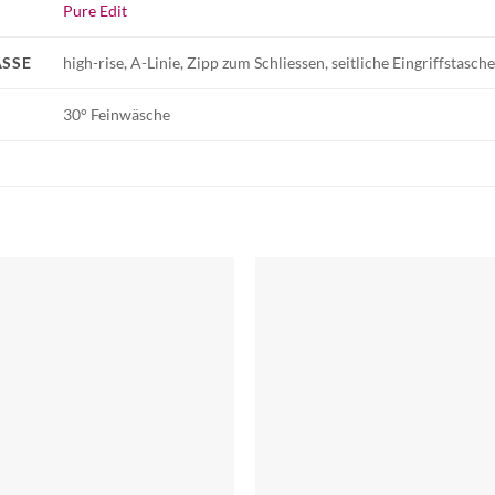
Pure Edit
SSE
high-rise, A-Linie, Zipp zum Schliessen, seitliche Eingriffstasch
30° Feinwäsche