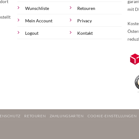
 dort
garan
Wunschliste
Retouren
mit D
stellt
Mein Account
Privacy
Koste
Öster
Logout
Kontakt
reduz
zur Online-Widerrufserklärung.
Weite
ENSCHUTZ
RETOUREN
ZAHLUNGSARTEN
COOKIE-EINSTELLUNGEN