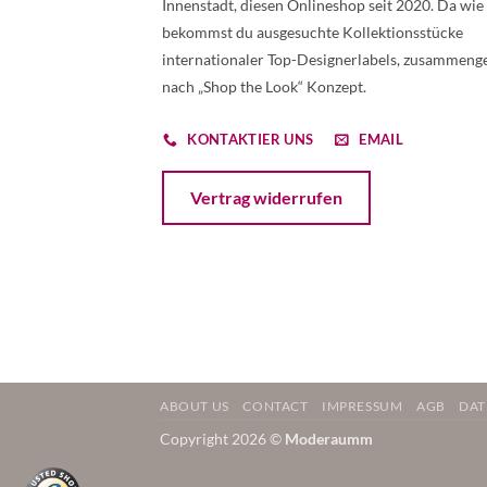
Innenstadt, diesen Onlineshop seit 2020. Da wie
bekommst du ausgesuchte Kollektionsstücke
internationaler Top-Designerlabels, zusammenge
nach „Shop the Look“ Konzept.
KONTAKTIER UNS
EMAIL
Öffnet ein Dialogfenster mit dem Formular 
Vertrag widerrufen
ABOUT US
CONTACT
IMPRESSUM
AGB
DAT
Copyright 2026 ©
Moderaumm
Weitere Informationen über den gesperrten Inhalt.