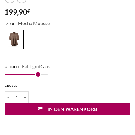
199,90
€
Mocha Mousse
FARBE:
Fällt groß aus
SCHNITT:
GRÖSSE
Repeat Leinen Poncho Pullover Menge
IN DEN WARENKORB