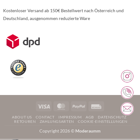
Kostenloser Versand ab 150€ Bestellwert nach Österreich und
Deutschland, ausgenommen reduzierte Ware
Weitere Informationen über den gesperrten Inhalt.
Visa
MasterCard
PayPal
Rechung
ABOUT US
CONTACT
IMPRESSUM
AGB
DATENSCHUTZ
RETOUREN
ZAHLUNGSARTEN
COOKIE-EINSTELLUNGEN
Copyright 2026 ©
Moderaumm