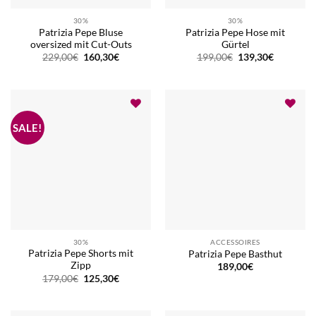
30%
30%
Patrizia Pepe Bluse
Patrizia Pepe Hose mit
oversized mit Cut-Outs
Gürtel
Ursprünglicher
Aktueller
Ursprünglicher
Aktueller
229,00
€
160,30
€
199,00
€
139,30
€
Preis
Preis
Preis
Preis
war:
ist:
war:
ist:
229,00€
160,30€.
199,00€
139,30€.
30%
ACCESSOIRES
Patrizia Pepe Shorts mit
Patrizia Pepe Basthut
Zipp
189,00
€
Ursprünglicher
Aktueller
179,00
€
125,30
€
Preis
Preis
war:
ist:
179,00€
125,30€.