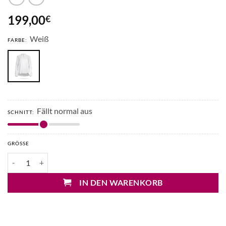
199,00
€
Weiß
FARBE:
Fällt normal aus
SCHNITT:
GRÖSSE
Soluzione Jerseybluse mit Kellerfalte Menge
IN DEN WARENKORB