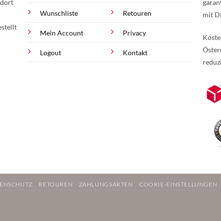
 dort
garan
Wunschliste
Retouren
mit D
stellt
Mein Account
Privacy
Koste
Öster
Logout
Kontakt
reduz
zur Online-Widerrufserklärung.
Weite
ENSCHUTZ
RETOUREN
ZAHLUNGSARTEN
COOKIE-EINSTELLUNGEN