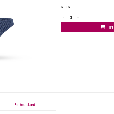
GRÖSSE
Sorbet Island Celine Crinkle Biki
IN
Sorbet Island