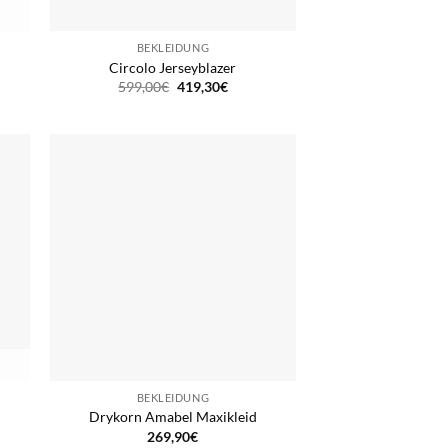
BEKLEIDUNG
Circolo Jerseyblazer
Ursprünglicher
Aktueller
599,00
€
419,30
€
Preis
Preis
war:
ist:
599,00€
419,30€.
BEKLEIDUNG
Drykorn Amabel Maxikleid
269,90
€