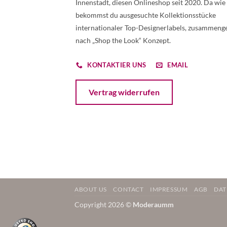
Innenstadt, diesen Onlineshop seit 2020. Da wie
bekommst du ausgesuchte Kollektionsstücke
internationaler Top-Designerlabels, zusammenge
nach „Shop the Look“ Konzept.
KONTAKTIER UNS
EMAIL
Öffnet ein Dialogfenster mit dem Formular 
Vertrag widerrufen
ABOUT US
CONTACT
IMPRESSUM
AGB
DAT
Copyright 2026 ©
Moderaumm
Weitere Informationen über den gesperrten Inhalt.