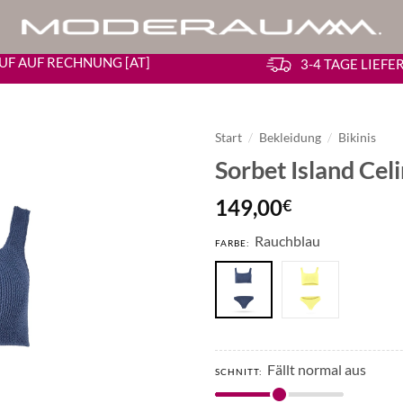
UF AUF RECHNUNG [AT]
3-4 TAGE LIEF
Start
/
Bekleidung
/
Bikinis
Sorbet Island Celi
149,00
€
Rauchblau
FARBE:
Fällt normal aus
SCHNITT: