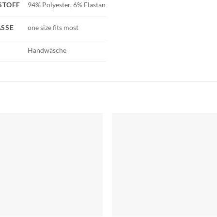
STOFF
94% Polyester, 6% Elastan
SSE
one size fits most
Handwäsche