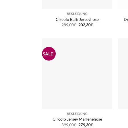
BEKLEIDUNG
Circolo Baffi Jerseyhose
Dr
Ursprünglicher
Aktueller
289,00
€
202,30
€
Preis
Preis
war:
ist:
289,00€
202,30€.
BEKLEIDUNG
Circolo Jersey Marlenehose
Ursprünglicher
Aktueller
399,00
€
279,30
€