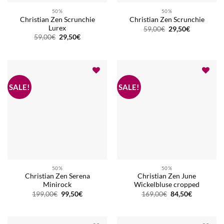
50%
50%
Christian Zen Scrunchie
Christian Zen Scrunchie
Lurex
Ursprünglicher
Aktueller
59,00
€
29,50
€
Preis
Preis
Ursprünglicher
Aktueller
59,00
€
29,50
€
war:
ist:
Preis
Preis
59,00€
29,50€.
war:
ist:
59,00€
29,50€.
50%
50%
Christian Zen Serena
Christian Zen June
Minirock
Wickelbluse cropped
Ursprünglicher
Aktueller
Ursprünglicher
Aktueller
199,00
€
99,50
€
169,00
€
84,50
€
Preis
Preis
Preis
Preis
war:
ist:
war:
ist:
199,00€
99,50€.
169,00€
84,50€.