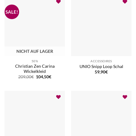
NICHT AUF LAGER
50%
ACCESSOIRES
Christian Zen Carina
UNIO Snipp Loop Schal
Wickelkleid
59,90
€
Ursprünglicher
Aktueller
209,00
€
104,50
€
Preis
Preis
war:
ist:
209,00€
104,50€.