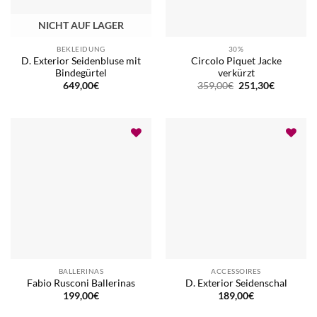
NICHT AUF LAGER
BEKLEIDUNG
30%
D. Exterior Seidenbluse mit
Circolo Piquet Jacke
Bindegürtel
verkürzt
Ursprünglicher
Aktueller
649,00
€
359,00
€
251,30
€
Preis
Preis
war:
ist:
359,00€
251,30€.
BALLERINAS
ACCESSOIRES
Fabio Rusconi Ballerinas
D. Exterior Seidenschal
199,00
€
189,00
€