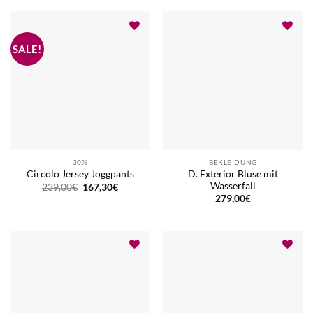
30%
BEKLEIDUNG
D. Exterior Bluse mit
Circolo Jersey Joggpants
Wasserfall
Ursprünglicher
Aktueller
239,00
€
167,30
€
Preis
Preis
279,00
€
war:
ist:
239,00€
167,30€.