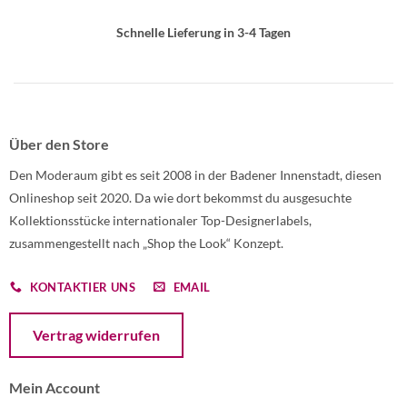
Schnelle Lieferung in 3-4 Tagen
Über den Store
Den Moderaum gibt es seit 2008 in der Badener Innenstadt, diesen
Onlineshop seit 2020. Da wie dort bekommst du ausgesuchte
Kollektionsstücke internationaler Top-Designerlabels,
zusammengestellt nach „Shop the Look“ Konzept.
KONTAKTIER UNS
EMAIL
Öffnet ein Dialogfenster mit dem Formular zur Online-Widerruf
Vertrag widerrufen
Mein Account