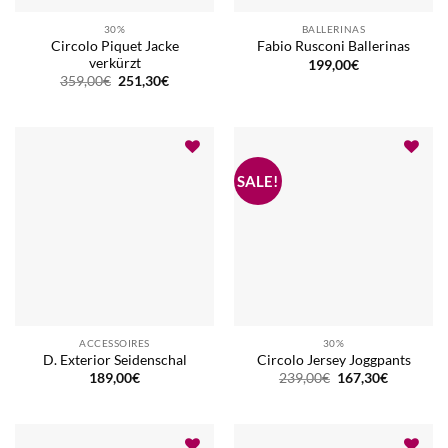
30%
BALLERINAS
Circolo Piquet Jacke
Fabio Rusconi Ballerinas
verkürzt
199,00
€
Ursprünglicher
Aktueller
359,00
€
251,30
€
Preis
Preis
war:
ist:
359,00€
251,30€.
ACCESSOIRES
30%
D. Exterior Seidenschal
Circolo Jersey Joggpants
Ursprünglicher
Aktueller
189,00
€
239,00
€
167,30
€
Preis
Preis
war:
ist:
239,00€
167,30€.