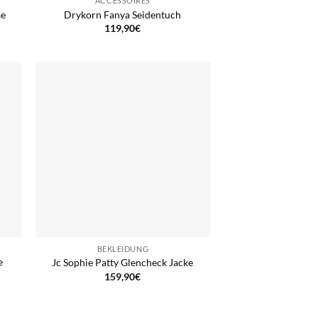
ACCESSOIRES
se
Drykorn Fanya Seidentuch
119,90
€
BEKLEIDUNG
e
Jc Sophie Patty Glencheck Jacke
159,90
€