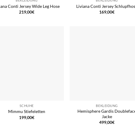
BEKLEIDUNG
BEKLEIDUNG
iana Conti Jersey Wide Leg Hose
Liviana Conti Jersey Schlupfho
219,00
€
169,00
€
SCHUHE
BEKLEIDUNG
Hemisphere Gardis Doublefac
Mimmu Stiefeletten
Jacke
199,00
€
499,00
€