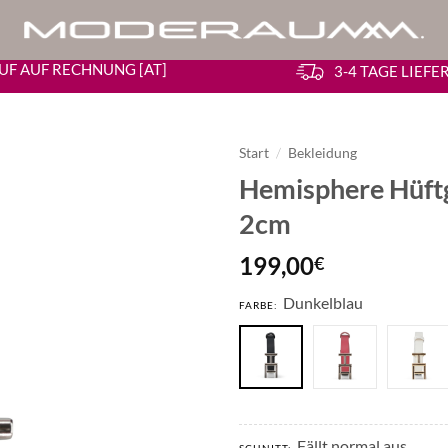
UF AUF RECHNUNG [AT]
3-4 TAGE LIEF
Start
/
Bekleidung
Hemisphere Hüftg
2cm
199,00
€
Dunkelblau
FARBE:
Fällt normal aus