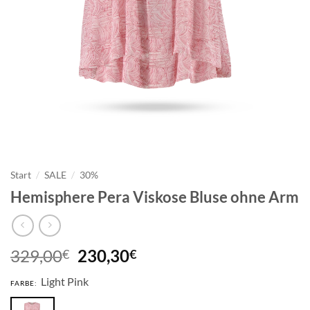
Start
/
SALE
/
30%
Hemisphere Pera Viskose Bluse ohne Arm
Ursprünglicher
Aktueller
329,00
230,30
€
€
Preis
Preis
Light Pink
war:
ist:
FARBE:
329,00€
230,30€.