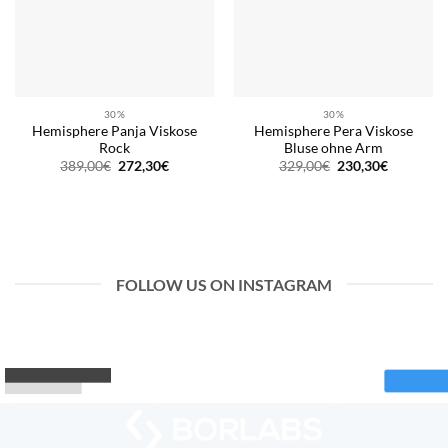
30%
30%
Hemisphere Panja Viskose
Hemisphere Pera Viskose
Rock
Bluse ohne Arm
Ursprünglicher
Aktueller
Ursprünglicher
Aktueller
389,00
€
272,30
€
329,00
€
230,30
€
Preis
Preis
Preis
Preis
war:
ist:
war:
ist:
389,00€
272,30€.
329,00€
230,30€.
FOLLOW US ON INSTAGRAM